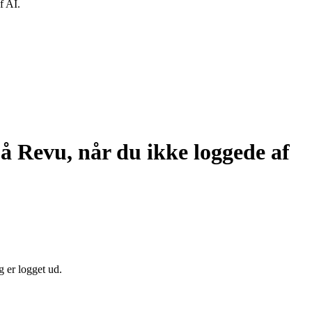
f AI.
på Revu, når du ikke loggede af
 er logget ud.