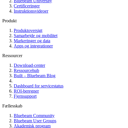
Bluebeam University
Certificeringer
Instruktionsvideoer
Produkt
Produktoversigt
Samarbejde og mobilitet
Markeringer og data
Apps og integrationer
Ressourcer
Download-center
Ressourcehub
Built – Bluebeam Blog
Dashboard for servicestatus
ROI-beregner
Fjernsupport
Fællesskab
Bluebeam Community
Bluebeam User Groups
Akademisk program