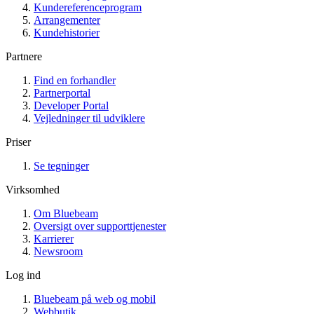
Kundereferenceprogram
Arrangementer
Kundehistorier
Partnere
Find en forhandler
Partnerportal
Developer Portal
Vejledninger til udviklere
Priser
Se tegninger
Virksomhed
Om Bluebeam
Oversigt over supporttjenester
Karrierer
Newsroom
Log ind
Bluebeam på web og mobil
Webbutik