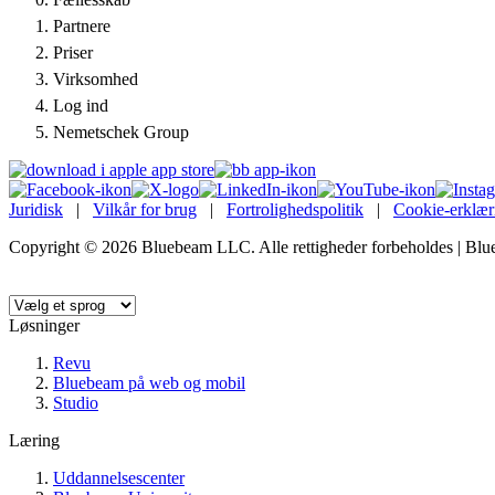
Partnere
Priser
Virksomhed
Log ind
Nemetschek Group
Juridisk
|
Vilkår for brug
|
Fortrolighedspolitik
|
Cookie-erklær
Copyright © 2026 Bluebeam LLC. Alle rettigheder forbeholdes | Bl
Sprog:
Løsninger
Revu
Bluebeam på web og mobil
Studio
Læring
Uddannelsescenter