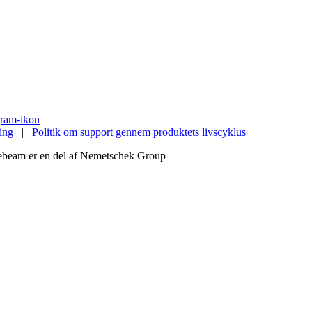
ing
|
Politik om support gennem produktets livscyklus
uebeam er en del af Nemetschek Group