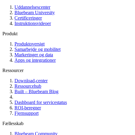
Uddannelsescenter
Bluebeam University
Certificeringer
Instruktionsvideoer
Produkt
Produktoversigt
Samarbejde og mobilitet
Markeringer og data
Apps og integrationer
Ressourcer
Download-center
Ressourcehub
Built – Bluebeam Blog
Dashboard for servicestatus
ROI-beregner
Fjernsupport
Fællesskab
Bluebeam Community