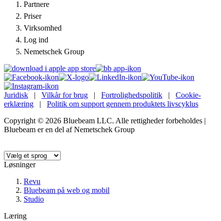
Partnere
Priser
Virksomhed
Log ind
Nemetschek Group
Juridisk
|
Vilkår for brug
|
Fortrolighedspolitik
|
Cookie-
erklæring
|
Politik om support gennem produktets livscyklus
Copyright © 2026 Bluebeam LLC. Alle rettigheder forbeholdes |
Bluebeam er en del af Nemetschek Group
Sprog:
Løsninger
Revu
Bluebeam på web og mobil
Studio
Læring