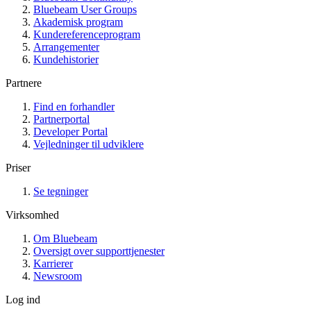
Bluebeam User Groups
Akademisk program
Kundereferenceprogram
Arrangementer
Kundehistorier
Partnere
Find en forhandler
Partnerportal
Developer Portal
Vejledninger til udviklere
Priser
Se tegninger
Virksomhed
Om Bluebeam
Oversigt over supporttjenester
Karrierer
Newsroom
Log ind