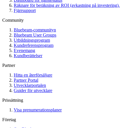
Dashboard för tjänstestatus
Räknare för beräkning av ROI (avkastning på investering).
Fjärrsupport
Community
Bluebeam-communityn
Bluebeam User Groups
Utbildningsprogram
Kundreferensprogram
Evenemang
Kundberättelser
Partner
Hitta en återförsäljare
Partner Portal
Utvecklarportalen
Guider för utvecklare
Prissättning
Visa prenumerationsplaner
Företag