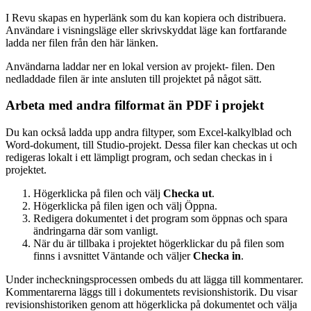
I Revu
skapas en hyperlänk som du kan kopiera och distribuera.
Användare i visningsläge eller skrivskyddat läge kan fortfarande
ladda ner filen från den här länken.
Användarna laddar ner en lokal version av
projekt
- filen. Den
nedladdade filen är inte ansluten till
projektet
på något sätt.
Arbeta med andra filformat än PDF i
projekt
Du kan också ladda upp andra filtyper, som Excel-kalkylblad och
Word-dokument, till
Studio-projekt
. Dessa filer kan checkas ut och
redigeras lokalt i ett lämpligt program, och sedan checkas in i
projektet
.
Högerklicka på filen och välj
Checka ut
.
Högerklicka på filen igen och välj
Öppna.
Redigera dokumentet i det program som öppnas och spara
ändringarna där som vanligt.
När du är tillbaka i
projektet
högerklickar du på filen som
finns i avsnittet Väntande och väljer
Checka in
.
Under incheckningsprocessen ombeds du att lägga till kommentarer.
Kommentarerna läggs till i dokumentets revisionshistorik. Du visar
revisionshistoriken genom att högerklicka på dokumentet och välja