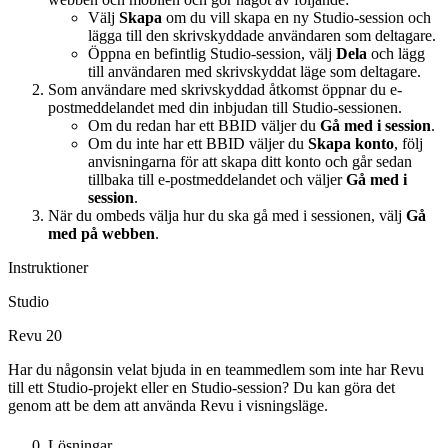
Välj
Skapa
om du vill skapa en ny
Studio-session
och
lägga till den skrivskyddade användaren som deltagare.
Öppna en befintlig
Studio-session
, välj
Dela
och lägg
till användaren med skrivskyddat läge som deltagare.
Som användare med skrivskyddad åtkomst öppnar du e-
postmeddelandet med din inbjudan till
Studio-sessionen
.
Om du redan har ett BBID väljer du
Gå med i
session
.
Om du inte har ett BBID väljer du
Skapa konto
, följ
anvisningarna för att skapa ditt konto och går sedan
tillbaka till e-postmeddelandet och väljer
Gå med
i
session
.
När du ombeds välja hur du ska gå med i
sessionen
, välj
Gå
med på webben
.
Instruktioner
Studio
Revu 20
Har du någonsin velat bjuda in en teammedlem som inte har Revu
till ett Studio-projekt eller en Studio-session? Du kan göra det
genom att be dem att använda Revu i visningsläge.
Lösningar