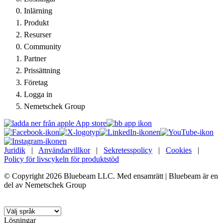
Inlärning
Produkt
Resurser
Community
Partner
Prissättning
Företag
Logga in
Nemetschek Group
Juridik
|
Användarvillkor
|
Sekretesspolicy
|
Cookies
|
Policy för livscykeln för produktstöd
© Copyright 2026 Bluebeam LLC. Med ensamrätt | Bluebeam är en
del av Nemetschek Group
Språk:
Lösningar