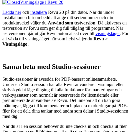
Visningsläge i
Revu
20
Ladda ner
och
installera
Revu
20 på din dator. När du under
installationen blir ombedd att ange ditt serienummer och din
produktnyckel väljer du
Använd som testversion
. Då aktiveras en
testversion av
Revu
som ger dig full tillgång till programmet. När
testversionen går ut går
Revu
automatiskt över till
visningsläget
. För
att växla till visningsläget när som helst väljer du
Revu
>
Visningsläge
.
Samarbeta med
Studio-sessioner
Studio-sessioner är avsedda för PDF-baserat onlinesamarbete.
Under en
Studio-session
har alla
Revu
-användare i visnings- eller
skrivskyddat läge tillgång till alla funktioner för markeringar och
verktygssatser som normalt är reserverade för licensierade eller
prenumererade användare av
Revu
. Det innebär att du kan göra
mätningar, lägga till kommentarer och placera markeringar på PDF-
filer för att dela dina tankar med andra som deltar i
Studio-sessionen
med dig.
När du är i en
session
behöver du inte checka in och checka ut filer.
Du kan öppna en PDF genom att välja den, även om någon annan