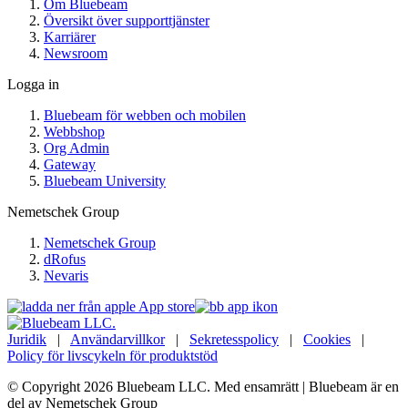
Om Bluebeam
Översikt över supporttjänster
Karriärer
Newsroom
Logga in
Bluebeam för webben och mobilen
Webbshop
Org Admin
Gateway
Bluebeam University
Nemetschek Group
Nemetschek Group
dRofus
Nevaris
Juridik
|
Användarvillkor
|
Sekretesspolicy
|
Cookies
|
Policy för livscykeln för produktstöd
© Copyright 2026 Bluebeam LLC. Med ensamrätt | Bluebeam är en
del av Nemetschek Group