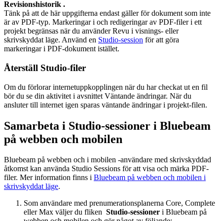
Revisionshistorik .
Tänk på att de här uppgifterna endast gäller för dokument som inte
är av PDF-typ. Markeringar i och redigeringar av PDF-filer i ett
projekt
begränsas när du använder
Revu
i visnings- eller
skrivskyddat läge. Använd en
Studio-session
för att göra
markeringar i PDF-dokument istället.
Återställ
Studio
-filer
Om du förlorar internetuppkopplingen när du har checkat ut en fil
bör du se din aktivitet i avsnittet Väntande ändringar. När du
ansluter till internet igen sparas väntande ändringar i
projekt
-filen.
Samarbeta i
Studio-sessioner
i
Bluebeam
på webben och mobilen
Bluebeam på webben och i mobilen
-användare med skrivskyddad
åtkomst kan använda
Studio Sessions
för att visa och märka PDF-
filer. Mer information finns i
Bluebeam på webben och mobilen
i
skrivskyddat läge
.
Som användare med prenumerationsplanerna
Core
,
Complete
eller
Max
väljer du fliken
Studio-sessioner
i
Bluebeam på
webben och mobilen
och gör något av följande: