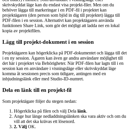
skrivskyddat läge kan du endast visa
projekt
-filer. Men om du
behöver lägga till markeringar i en PDF-fil i
projektet
kan
projektägaren
(den person som bjöd in dig till
projektet
) lägga till
PDF-filen i en
session
. Alternativt kan
projektägaren
använda
funktionen Share Link, som gör det möjligt att ladda ner en lokal
kopia av
projektfilen
.
Lägg till
projekt
-dokument i en
session
Projektägaren
kan högerklicka på PDF-dokumentet och lägga till det
i en ny
session
. Ägaren kan även ge andra användare möjlighet till
det
här
i projektet via Behörigheter. När PDF-filen har lagts till i en
session
kan en användare i visningsläge eller skrivskyddat läge
komma åt
sessionen
precis som tidigare, antingen med en
inbjudningslänk eller med
Studio
-ID-numret.
Dela en länk till en
projekt
-fil
Som
projektägare
följer du stegen nedan:
Högerklicka på filen och välj Dela
länk
.
Ange hur länge nedladdningslänken ska vara aktiv och om du
vill att det ska krävas ett lösenord.
2. Välj
OK.