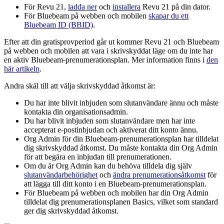
För
Revu
21,
ladda ner
och
installera
Revu
21 på din dator.
För
Bluebeam på webben och mobilen
skapar du ett
Bluebeam ID (BBID)
.
Efter att din gratisprovperiod går ut kommer
Revu
21 och
Bluebeam
på webben och mobilen
att vara i skrivskyddat läge om du inte har
en aktiv
Bluebeam
-prenumerationsplan. Mer information finns i
den
här artikeln
.
Andra skäl till att välja skrivskyddad åtkomst är:
Du har inte blivit inbjuden som slutanvändare ännu och måste
kontakta din organisationsadmin.
Du har blivit inbjuden som slutanvändare men har inte
accepterat e-postinbjudan och aktiverat ditt konto ännu.
Org Admin för din
Bluebeam
-prenumerationsplan har tilldelat
dig skrivskyddad åtkomst. Du måste kontakta din Org Admin
för att begära en inbjudan till prenumerationen.
Om du är Org Admin kan du behöva tilldela dig själv
slutanvändarbehörighet
och
ändra prenumerationsåtkomst
för
att lägga till ditt konto i en
Bluebeam-prenumerationsplan
.
För
Bluebeam på webben och mobilen
har din Org Admin
tilldelat dig prenumerationsplanen
Basics
, vilket som standard
ger dig skrivskyddad åtkomst.