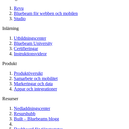
Revu
Bluebeam för webben och mobilen
Studio
Inlärning
Utbildningscenter
Bluebeam University
Certifieringar
Instruktionsvideor
Produkt
Produktöversikt
Samarbete och mobilitet
Markeringar och data
Appar och integrationer
Resurser
Nedladdningscenter
Resurshubb
Built – Bluebeams blogg