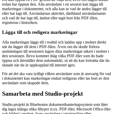
redan har öppnat den. Alla användare i en
session
kan lägga till
markeringar i dokumentet, och alla kan se vad de andra lägger till
eller har lagt till. Användarnas aktivitet, däribland användarnamn
och vad de har lagt till, ändrat eller tagit bort från PDF-filen,
registreras i historiken.
Lägga till och redigera markeringar
Alla markeringar läggs till i realtid och laddas upp i molnet direkt
när du lägger till dem i PDF-filen. Även om du skulle förlora
anslutningen till
sessionen
lagras dina markeringar säkert i molnet i
den
sessionen
.
Revu
kommer ihåg vilka PDF-filer som du hade
öppna och återställer dem automatiskt, så att du kan fortsätta där du
slutade när du är uppkopplad till internet igen.
För att det ska vara tydligt vilken användare som är ansvarig för vad
i dokumentet kan markeringar endast redigeras eller tas bort av den
användare som skapade dem.
Samarbeta med
Studio-projekt
Studio-projekt
är
Bluebeams
dokumenthanteringssystem som låter
dig lagra många olika filtyper (t.ex. PDF-filer, Microsoft Office-filer
och bilder) i molnet. Som användare i visningsläge eller