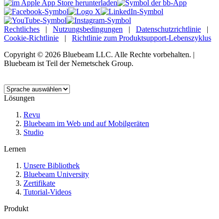
Rechtliches
|
Nutzungsbedingungen
|
Datenschutzrichtlinie
|
Cookie-Richtlinie
|
Richtlinie zum Produktsupport-Lebenszyklus
Copyright © 2026 Bluebeam LLC. Alle Rechte vorbehalten. |
Bluebeam ist Teil der Nemetschek Group.
Sprache:
Lösungen
Revu
Bluebeam im Web und auf Mobilgeräten
Studio
Lernen
Unsere Bibliothek
Bluebeam University
Zertifikate
Tutorial-Videos
Produkt