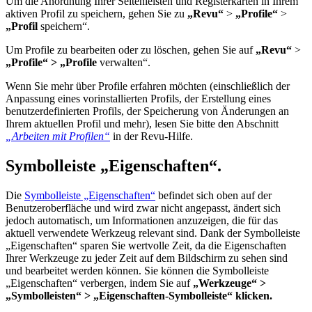
Um die Anordnung Ihrer Seitenleisten und Registerkarten in Ihrem
aktiven Profil zu speichern, gehen Sie zu
„Revu“
>
„Profile“
>
„Profil
speichern“.
Um Profile zu bearbeiten oder zu löschen, gehen Sie auf
„Revu“
>
„Profile“
> „Profile
verwalten“.
Wenn Sie mehr über Profile erfahren möchten (einschließlich der
Anpassung eines vorinstallierten Profils, der Erstellung eines
benutzerdefinierten Profils, der Speicherung von Änderungen an
Ihrem aktuellen Profil und mehr), lesen Sie bitte den Abschnitt
„Arbeiten mit Profilen“
in der Revu-Hilfe.
Symbolleiste „Eigenschaften“.
Die
Symbolleiste „Eigenschaften“
befindet sich oben auf der
Benutzeroberfläche und wird zwar nicht angepasst, ändert sich
jedoch automatisch, um Informationen anzuzeigen, die für das
aktuell verwendete Werkzeug relevant sind. Dank der Symbolleiste
„Eigenschaften“ sparen Sie wertvolle Zeit, da die Eigenschaften
Ihrer Werkzeuge zu jeder Zeit auf dem Bildschirm zu sehen sind
und bearbeitet werden können. Sie können die Symbolleiste
„Eigenschaften“ verbergen, indem Sie auf
„Werkzeuge“ >
„Symbolleisten“ > „Eigenschaften-Symbolleiste“ klicken.