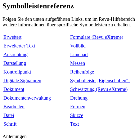
Symbolleistenreferenz
Folgen Sie den unten aufgeführten Links, um im Revu-Hilfebereich
weitere Informationen über spezifische Symbolleisten zu erhalten.
Erweitert
Formulare (Revu eXtreme)
Erweiterter Text
Vollbild
Ausrichtung
Linienart
Darstellung
Messen
Kontrollpunkt
Reihenfolge
Digitale Signaturen
Symbolleiste „Eigenschaften“.
Dokument
Schwärzung (Revu eXtreme)
Dokumentenverwaltung
Drehung
Bearbeiten
Formen
Datei
Skizze
Schrift
Text
Anleitungen