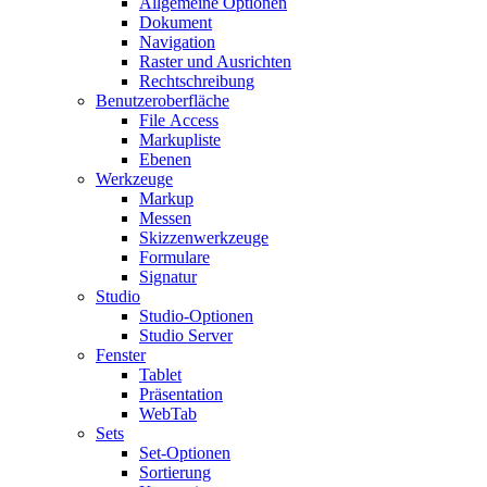
Allgemeine Optionen
Dokument
Navigation
Raster und Ausrichten
Rechtschreibung
Benutzeroberfläche
File Access
Markupliste
Ebenen
Werkzeuge
Markup
Messen
Skizzenwerkzeuge
Formulare
Signatur
Studio
Studio-Optionen
Studio Server
Fenster
Tablet
Präsentation
WebTab
Sets
Set-Optionen
Sortierung