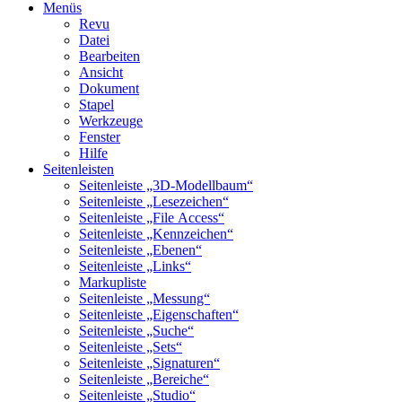
Menüs
Revu
Datei
Bearbeiten
Ansicht
Dokument
Stapel
Werkzeuge
Fenster
Hilfe
Seitenleisten
Seitenleiste „3D-Modellbaum“
Seitenleiste „Lesezeichen“
Seitenleiste „File Access“
Seitenleiste „Kennzeichen“
Seitenleiste „Ebenen“
Seitenleiste „Links“
Markupliste
Seitenleiste „Messung“
Seitenleiste „Eigenschaften“
Seitenleiste „Suche“
Seitenleiste „Sets“
Seitenleiste „Signaturen“
Seitenleiste „Bereiche“
Seitenleiste „Studio“