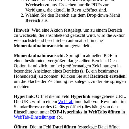
Wechseln zu
aus. Es stehen nur die PDFs zur
Verfügung, die aktuell in
Revu
geöffnet sind.
Wählen Sie den Bereich aus dem Drop-down-Menü
Bereich
aus.
Hinweis
:
Wird eine Aktion festgelegt, um zu einem Bereich
zu wechseln, der anschließend gelöscht wird, wird die Aktion
wie nachstehend beschrieben automatisch in eine
Momentaufnahmeansicht
umgewandelt.
Momentaufnahmeansicht
: Springt im aktuellen PDF in
einen bestimmten, vergrößert dargestellten Bereich. Diese
Option ist nützlich, um bei großformatigen Zeichnungen in
besondere Ansichten eines Bereichs (z. B. ein bestimmtes
Höhendetail) zu zoomen. Klicken Sie auf
Rechteck erstellen
,
um die Fläche der Zeichnung festzulegen, zu der Sie springen
möchten
Hyperlink
: Öffnet die im Feld
Hyperlink
eingegebene URL.
Die URL wird in
einem
WebTab
innerhalb von
Revu
oder im
Standardbrowser des Geräts geöffnet
(dies hängt von den
Einstellungen unter
PDF-Hyperlinks in WebTabs öffnen
in
WebTab-Einstellungen
ab)
.
Öffnen
: Die im Feld
Datei öffnen
festgelegte Datei öffnet