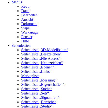
Menüs
Revu
Datei
Bearbeiten
Ansicht
Dokument
Stapel
Werkzeuge
Fenster
Hilfe
Seitenleisten
Seitenleiste „3D-Modellbaum“
Seitenleiste „Lesezeichen“
Seitenleiste „File Access“
Seitenleiste „Kennzeichen“
Seitenleiste „Ebenen“
Seitenleiste „Links“
Markupliste
Seitenleiste „Messung“
Seitenleiste „Eigenschaften“
Seitenleiste „Suche“
Seitenleiste „Sets“
Seitenleiste „Signaturen“
Seitenleiste „Bereiche“
Seitenleiste „Studio“