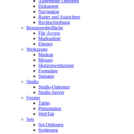
Allgemeine Optionen
Dokument
Navigation
Raster und Ausrichten
Rechtschreibung
Benutzeroberfläche
File Access
Markupliste
Ebenen
Werkzeuge
Markup
Messen
Skizzenwerkzeuge
Formulare
Signatur
Studio
Studio-Optionen
Studio-Server
Fenster
Tablet
Präsentation
WebTab
Sets
Set-Optionen
Sortierung