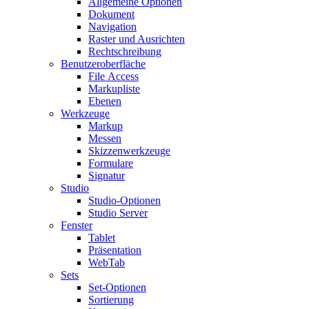
Allgemeine Optionen
Dokument
Navigation
Raster und Ausrichten
Rechtschreibung
Benutzeroberfläche
File Access
Markupliste
Ebenen
Werkzeuge
Markup
Messen
Skizzenwerkzeuge
Formulare
Signatur
Studio
Studio-Optionen
Studio Server
Fenster
Tablet
Präsentation
WebTab
Sets
Set-Optionen
Sortierung