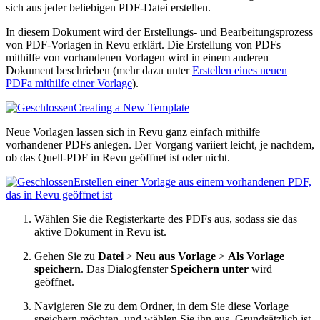
sich aus jeder beliebigen PDF-Datei erstellen.
In diesem Dokument wird der Erstellungs- und Bearbeitungsprozess
von PDF-Vorlagen in
Revu
erklärt. Die Erstellung von PDFs
mithilfe von vorhandenen Vorlagen wird in einem anderen
Dokument beschrieben (mehr dazu unter
Erstellen eines neuen
PDFa mithilfe einer Vorlage
).
Creating a New Template
Neue Vorlagen lassen sich in
Revu
ganz einfach mithilfe
vorhandener PDFs anlegen. Der Vorgang variiert leicht, je nachdem,
ob das Quell-PDF in
Revu
geöffnet ist oder nicht.
Erstellen einer Vorlage aus einem vorhandenen PDF,
das in
Revu
geöffnet ist
Wählen Sie die Registerkarte des PDFs aus, sodass sie das
aktive Dokument in
Revu
ist.
Gehen Sie zu
Datei
>
Neu aus Vorlage
>
Als Vorlage
speichern
. Das Dialogfenster
Speichern unter
wird
geöffnet.
Navigieren Sie zu dem Ordner, in dem Sie diese Vorlage
speichern möchten, und wählen Sie ihn aus. Grundsätzlich ist