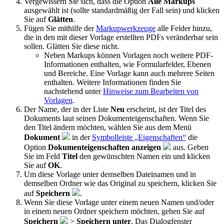
Vergewissern Sie sich, dass die Option
Alle Markups
ausgewählt ist (sollte standardmäßig der Fall sein) und klicken
Sie auf
Glätten
.
Fügen Sie mithilfe der
Markupwerkzeuge
alle Felder hinzu,
die in den mit dieser Vorlage erstellten PDFs veränderbar sein
sollen. Glätten Sie diese nicht.
Neben Markups können Vorlagen noch weitere PDF-
Informationen enthalten, wie Formularfelder, Ebenen
und Bereiche. Eine Vorlage kann auch mehrere Seiten
enthalten. Weitere Informationen finden Sie
nachstehend unter
Hinweise zum Bearbeiten von
Vorlagen
.
Der Name, der in der Liste
Neu
erscheint, ist der Titel des
Dokuments laut seinen Dokumenteigenschaften. Wenn Sie
den Titel ändern möchten, wählen Sie aus dem Menü
Dokument
in der
Symbolleiste „Eigenschaften“
die
Option
Dokumenteigenschaften anzeigen
aus. Geben
Sie im Feld
Titel
den gewünschten Namen ein und klicken
Sie auf
OK
.
Um diese Vorlage unter demselben Dateinamen und in
demselben Ordner wie das Original zu speichern, klicken Sie
auf
Speichern
.
Wenn Sie diese Vorlage unter einem neuen Namen und/oder
in einem neuen Ordner speichern möchten, gehen Sie auf
Speichern
>
Speichern unter
. Das Dialogfenster