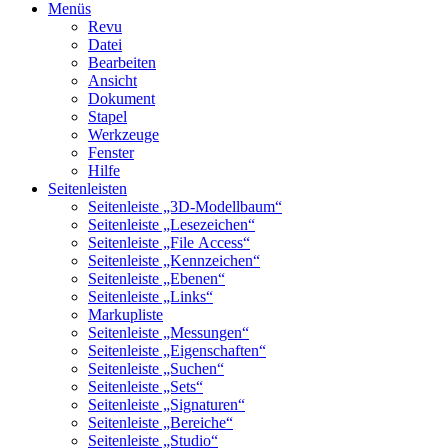
Menüs
Revu
Datei
Bearbeiten
Ansicht
Dokument
Stapel
Werkzeuge
Fenster
Hilfe
Seitenleisten
Seitenleiste „3D-Modellbaum“
Seitenleiste „Lesezeichen“
Seitenleiste „File Access“
Seitenleiste „Kennzeichen“
Seitenleiste „Ebenen“
Seitenleiste „Links“
Markupliste
Seitenleiste „Messungen“
Seitenleiste „Eigenschaften“
Seitenleiste „Suchen“
Seitenleiste „Sets“
Seitenleiste „Signaturen“
Seitenleiste „Bereiche“
Seitenleiste „Studio“